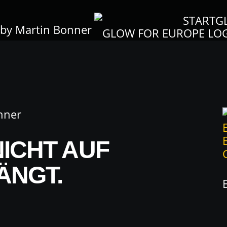
START
G
nner
ICHT AUF
ÄNGT.