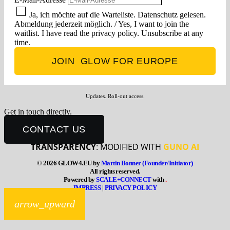
Ja, ich möchte auf die Warteliste. Datenschutz gelesen.
Abmeldung jederzeit möglich. / Yes, I want to join the
waitlist. I have read the privacy policy. Unsubscribe at any
time.
Updates. Roll-out access.
Get in touch directly.
CONTACT US
TRANSPARENCY
: MODIFIED WITH
GUNO AI
© 2026 GLOW4.EU by
Martin Bonner (Founder/Initiator)
All rights reserved.
Powered by
SCALE
+
CONNECT
with
.
IMPRESS
|
PRIVACY POLICY
arrow_upward