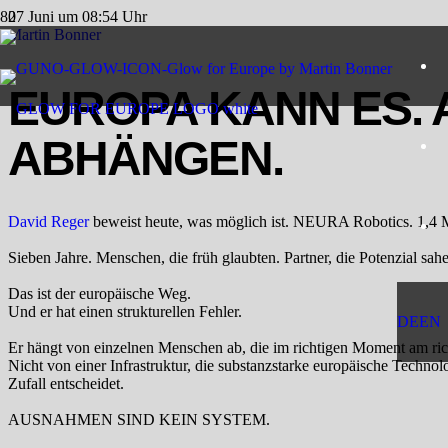
27 Juni um 08:54 Uhr
Martin Bonner
EUROPA KANN ES. 
ABHÄNGEN.
David Reger
beweist heute, was möglich ist. NEURA Robotics. 1,4 Mi
Sieben Jahre. Menschen, die früh glaubten. Partner, die Potenzial sahe
Das ist der europäische Weg.
Und er hat einen strukturellen Fehler.
DE
EN
Er hängt von einzelnen Menschen ab, die im richtigen Moment am ric
Nicht von einer Infrastruktur, die substanzstarke europäische Technol
Zufall entscheidet.
AUSNAHMEN SIND KEIN SYSTEM.