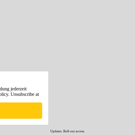
dung jederzeit
policy. Unsubscribe at
Updates. Roll-out access.