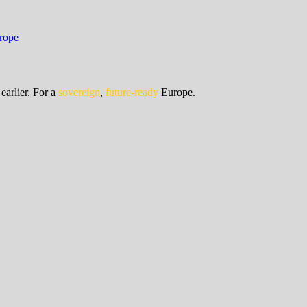
earlier. For a
sovereign
,
future-ready
Europe.